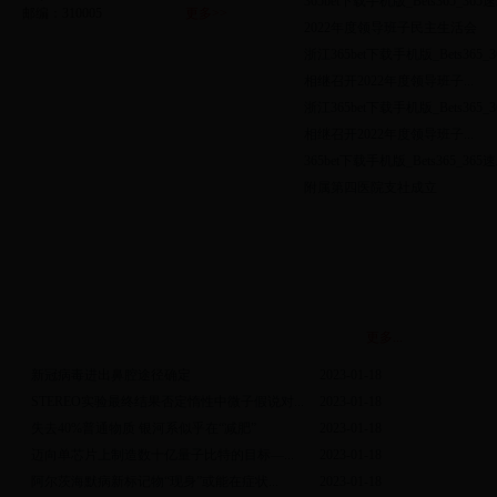
365bet下载手机版_Bets365
邮编：310005
更多>>
·
2022年度领导班子民主生活会
浙江365bet下载手机版_Bets3
·
相继召开2022年度领导班子...
浙江365bet下载手机版_Bets3
·
相继召开2022年度领导班子...
365bet下载手机版_Bets365
·
附属第四医院支社成立
更多..
.
·
新冠病毒进出鼻腔途径确定
2023-01-18
·
STEREO实验最终结果否定惰性中微子假说对...
2023-01-18
·
失去40%普通物质 银河系似乎在“减肥”
2023-01-18
·
迈向单芯片上制造数十亿量子比特的目标—...
2023-01-18
·
阿尔茨海默病新标记物“现身”或能在症状...
2023-01-18