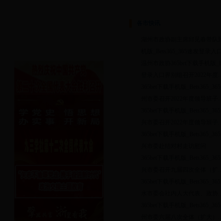
地方讯息
各市快讯
湖州市政协副主席邱见春带队到3
·
机版_Bets365_365速发登录入口.
温州市政协365bet下载手机版_Be
·
登录入口界别组召开2022年度..
365bet下载手机版_Bets365
·
州市委召开2022年度领导班子..
365bet下载手机版_Bets365
·
兴市委召开2022年度领导班子..
365bet下载手机版_Bets365
·
兴市委赴结对村走访慰问
365bet下载手机版_Bets365
·
兴市委召开九届四次全体（扩..
365bet下载手机版_Bets365
·
水市委会社内人大代表、政协..
365bet下载手机版_Bets365
·
州市委六届八次全体（扩大）..