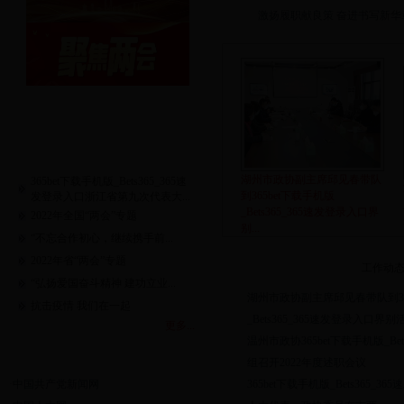
·
激扬履职献良策 奋进书写新华
湖州市政协副主席邱见春带队
365bet下载手机版_Bets365_365速
到365bet下载手机版
发登录入口浙江省第九次代表大...
_Bets365_365速发登录入口界
2022年全国“两会”专题
别...
“不忘合作初心，继续携手前...
2022年省“两会”专题
工作动
“弘扬爱国奋斗精神 建功立业...
湖州市政协副主席邱见春带队到36
抗击疫情 我们在一起
·
_Bets365_365速发登录入口界别活
更多..
.
温州市政协365bet下载手机版_Be
·
组召开2022年度述职会议
·中国共产党新闻网
365bet下载手机版_Bets365