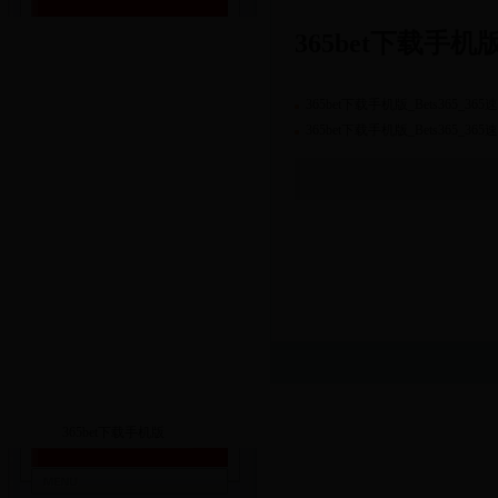
本社介绍
365bet下载手机版
历届省委会
九届委员会
365bet下载手机版_Bets3
内部监督委员会
365bet下载手机版_Bets3
社省委机关
工作机构
省直基层
人大代表、政协委员
政府实职
特约人员
365bet下载手机版_Bets365_365速
发登录入口第九次全国代表...
365bet下载手机版_Bets365_365速
发登录入口浙江省六届二次...
365bet下载手机版_Bets365_365速
发登录入口浙江省六届三次...
365bet下载手机版