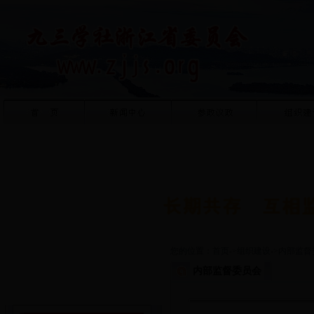
您的位置：首页->
组织建设
->内部监
内部监督委员会