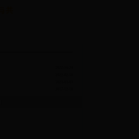
2022-10-24
2022-02-18
2023-03-03
2017-12-18