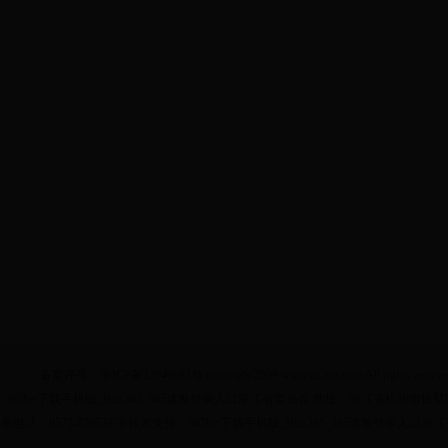
欢迎您：您是第
62784150
位访客
备案序号：浙ICP备12046683号 copyright 2009 www.ds-scs.com All rights reserve
 365bet下载手机版_Bets365_365速发登录入口浙江省委员会 地址：浙江省杭州市拱墅
电话：0571-87053978 技术支持：365bet下载手机版_Bets365_365速发登录入