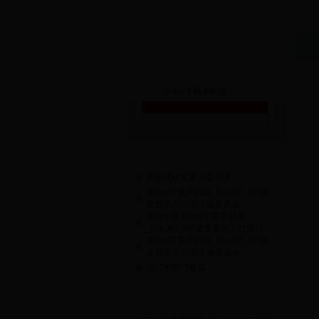
特约人员
365bet下载手机版_Bets365_365速
发登录入口第九次全国代表...
365bet下载手机版_Bets365_365速
发登录入口浙江省六届二次...
365bet下载手机版_Bets365_365速
发登录入口浙江省六届三次...
365bet下载手机版
褚辅成研究重点委托课...
365bet下载手机版_Bets365_365速
发登录入口浙江省委员会...
2021年度365bet下载手机版
_Bets365_365速发登录入口浙江...
365bet下载手机版_Bets365_365速
发登录入口浙江省委员会...
2017年部门预算