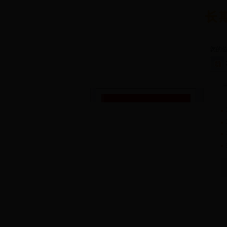
您的位
本社介绍
历届省委会
九届委员会
内部监督委员会
社省委机关
工作机构
省直基层
人大代表、政协委员
政府实职