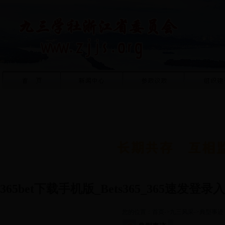
365bet下载手机版_Bets365_365速发登录
您的位置：首页->
九三风采
->典型事迹