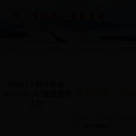
365bet下载手机版
_Bets365_365速发登录
入口
您的位置：首页->
市级组织
->丽水市
丽水市委员会