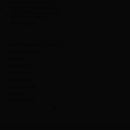
2021年度365bet下载手机版
_Bets365_365速发登录入口浙江...
365bet下载手机版_Bets365_365速
发登录入口浙江省委员会...
2017年部门预算
·365bet下载手机版_Bets365_365速发
登录入口中央委员会
·中央统战部
·全国人大新闻网
·全国政协办公厅
·中国民主建国会
·台湾民主自治同盟
·全国工商联
·中央社会主义学院
更多...
欢迎