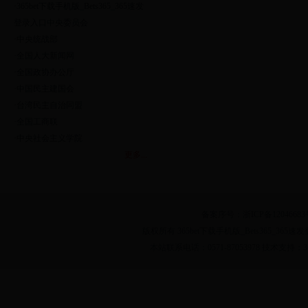
·365bet下载手机版_Bets365_365速发
登录入口中央委员会
·中央统战部
·全国人大新闻网
·全国政协办公厅
·中国民主建国会
·台湾民主自治同盟
·全国工商联
·中央社会主义学院
更多...
欢迎
备案序号：浙ICP备12046683号 copyr
版权所有 365bet下载手机版_Bets365_
本站联系电话：0571-87053978 技术支持：