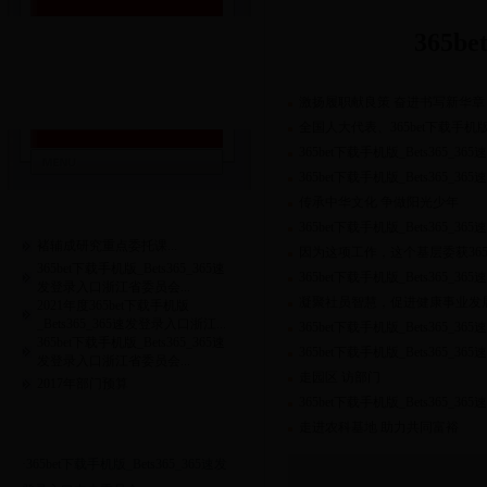
杭州市委员会
365b
组织介绍
社务动态
激扬履职献良策 奋进书写新华章
基层活动
全国人大代表、365bet下载手机
365bet下载手机版_Bets3
365bet下载手机版_Bets36
传承中华文化 争做阳光少年
365bet下载手机版_Bets36
褚辅成研究重点委托课...
因为这项工作，这个基层委获365be
365bet下载手机版_Bets365_365速
365bet下载手机版_Bets3
发登录入口浙江省委员会...
凝聚社员智慧，促进健康事业发展——
2021年度365bet下载手机版
_Bets365_365速发登录入口浙江...
365bet下载手机版_Bets36
365bet下载手机版_Bets365_365速
365bet下载手机版_Bets3
发登录入口浙江省委员会...
走园区 访部门
2017年部门预算
365bet下载手机版_Bets365
走进农科基地 助力共同富裕
·365bet下载手机版_Bets365_365速发