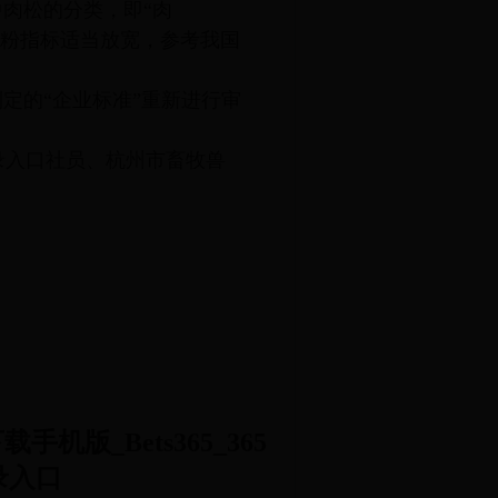
肉松的分类，即“肉
淀粉指标适当放宽，参考我国
定的“企业标准”重新进行审
速发登录入口社员、杭州市畜牧兽
下载手机版_Bets365_365
录入口