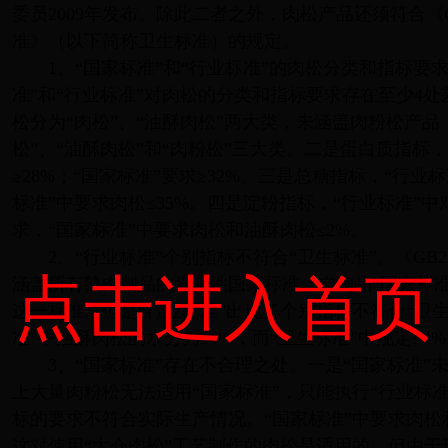
委员2009年发布。除此二者之外，肉松产品还须符合《G
准》（以下简称卫生标准）的规定。
1、“国家标准”和“行业标准”的肉松分类和指标要求
准”和“行业标准”对肉松的分类和指标要求存在至少4处
松分为“肉松”、“油酥肉松”两大类，未涵盖肉粉松产品
松”、“油酥肉松”和“肉粉松”三大类。二是蛋白质指标，
≥28%；“国家标准”要求≥32%。三是总糖指标，“行业标
标准”中要求肉松≤35%。四是淀粉指标，“行业标准”
求，“国家标准”中要求肉松和油酥肉松≤2%。
2、“行业标准”个别指标不符合“卫生标准”。《GB2
点击进入首页
涵盖所有熟肉制品的强制性国家标准，肉制品“国家标准
这一标准。但是“行业标准”出现了个别指标不符合“卫生
准”中油酥肉松的水分为≤6%，而“卫生标准”中规定≤4
3、“国家标准”存在不合理之处。一是“国家标准”
上大量肉粉松无法适用“国家标准”，只能执行“行业标准
标的要求不符合实际生产情况。“国家标准”中要求肉松
这对使用“太仓肉松”工艺制作的肉松是适用的。但由