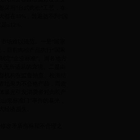
都采用“台式肉松”工艺，在
都在10%，普遍达不到“国
≤12%。
市场难以规范。一是“国家
查，目前肉松产品执行“国家
行制定“企业标准”。而各地方
陷入无所适从的窘境。二是由
督机构在监督抽查、检测结
查结果为不合格产品，而质
体暴光引发消费者对肉松产
夫山泉标准门”事件的暴光，
大经济损失。
，修改矛盾指标和不合理之