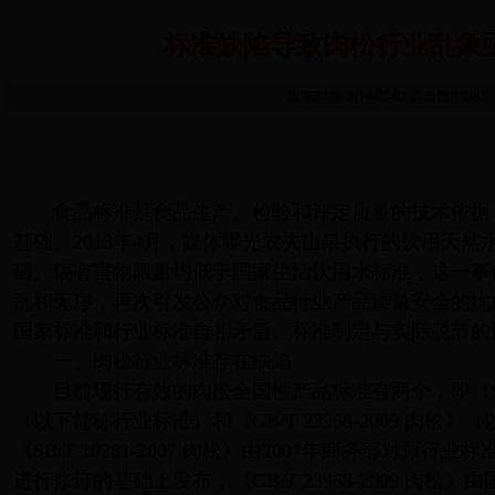
标准缺陷导致肉松行业乱象
发布时间:2014-07-02 点击数:19882
食品标准是食品生产、检验和评定质量的技术依据
基础。2013年4月，媒体曝光农夫山泉执行的饮用天
硒、镉有害物限量均低于国家生活饮用水标准，这一事
乱和无序，再次引发公众对食品行业产品质量安全的忧
国家标准和行业标准自相矛盾、标准制定与实际脱节的
一、肉松行业标准存在缺陷
目前现行有效的肉松全国性产品标准有两个，即《SB/T 1
（以下简称行业标准）和《GB/T 23968-2009 肉松
《SB/T 10281-2007 肉松》由2007年商务部对原行业标准《S
进行修订的基础上发布；《GB/T 23968-2009 肉