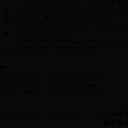
2、在新制定的肉松国家标准中，保留“行业标准”中
松”、“油酥肉松”和“肉粉松”三大类。对肉松标准中的
台湾地区的标准，将该指标由≤2%调整为≤12%。
3、在制定新的肉松“国家标准”后，对各企业自行制
查，对不符合要求的进行清理。
（反映人：365bet下载手机版_Bets365_365
医局检疫监管处处长、高级畜牧师王雷杰）
新闻：
加快推进全国水上交通旅客
行政审批前置中介服务行业亟需加强
制工作
监管
进一步清理 “红顶中介”的建
当前“五水共治”存在的问题及建议
生态红线落地，加快生态文
标准缺陷导致肉松行业乱象亟待重视
设
365bet
城乡居民养老保险基础养老
建议国家制订监管法规，允许二手大
态调整机制
型医疗设备流通
速发登