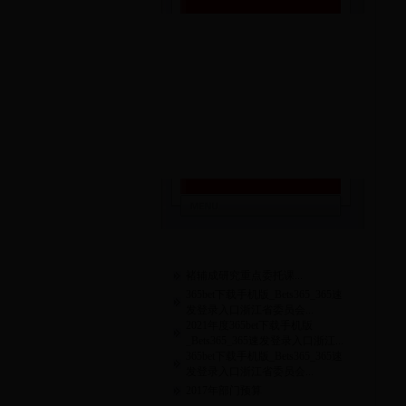
新闻中心
参政议政
组织建设
社会服务
学习研究
九三风采
市级组织
褚辅成研究重点委托课...
365bet下载手机版_Bets365_365速
发登录入口浙江省委员会...
2021年度365bet下载手机版
_Bets365_365速发登录入口浙江...
365bet下载手机版_Bets365_365速
发登录入口浙江省委员会...
2017年部门预算