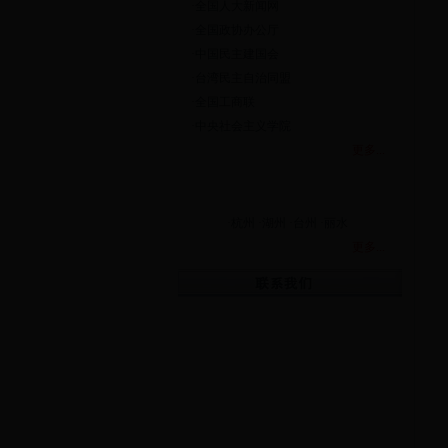
·全国人大新闻网
·全国政协办公厅
·中国民主建国会
·台湾民主自治同盟
·全国工商联
·中央社会主义学院
更多...
·杭州 ·湖州
·台州
·丽水
更多...