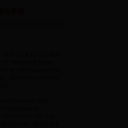
亟待重视
，是食品质量和安全的重要
然水浙江省地方标准里的砷、
件折射了我国食品标准的混
虑。我国肉松行业同样存在
情况。
0281-2007 肉松》
》（以下简称国家标准）。
B/T 10281-1997 肉松》
松》由国家质检总局、国家标准化