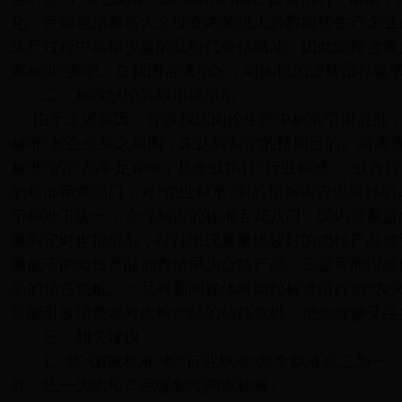
化，目前包括着名大企业在内的绝大多数肉松生产企业
生产过程中添加少量的豆粉代替植物油，因此淀粉含量大
家标准”要求。在我国台湾地区，对肉松的淀粉指标要求是
二、标准缺陷导致市场混乱
由于上述原因，导致我国肉松生产中标准引用混乱，
标准”被企业束之高阁，未达到制定的预期目的。据调
标准”的产品不足10%，其余或执行“行业标准”，或自
的标准审查部门，对“企业标准”中的指标审查也同样
于标准不统一，企业制定的标准五花八门，国内质量监
果判定时也很混乱，往往出现质量比较好的肉松产品抽
量低下的肉松产品抽查结果为合格产品。三是可能因媒
品的信任危机。一旦有新闻媒体对肉松标准进行如“农
可能引发消费者对肉松产品的信任危机，使企业蒙受巨
三、相关建议
1、将“国家标准”和“行业标准”两个标准合二为一
处，统一为肉松产品强制性国家标准。