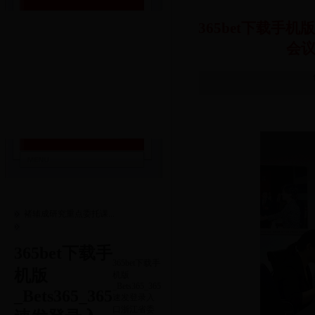
新闻中心
365bet下载手机
参政议政
会议
组织建设
社会服务
信
学习研究
九三风采
市级组织
褚辅成研究重点委托课...
365bet下载手
365bet下载手
机版
机版
_Bets365_365
_Bets365_365
速发登录入
口浙江省委