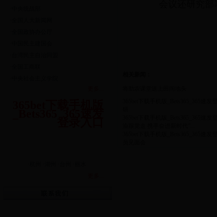
会议还研究部署
·中央统战部
·全国人大新闻网
·全国政协办公厅
·中国民主建国会
·台湾民主自治同盟
·全国工商联
相关新闻：
·中央社会主义学院
更多...
将助农课堂送上田间地头
365bet下载手机版_Bets365_3
365bet下载手机版
研
_Bets365_365速发
365bet下载手机版_Bets365_36
登录入口
渝跟党走 携手奋进新时代”...
365bet下载手机版_Bets365_3
员见面会
·杭州 ·湖州
·台州
·丽水
更多...
欢迎