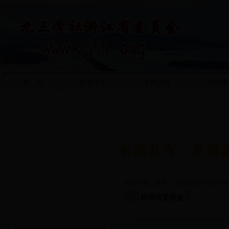
您的位置：
首页
->
市级组织
->
杭州市委
杭州市委员会